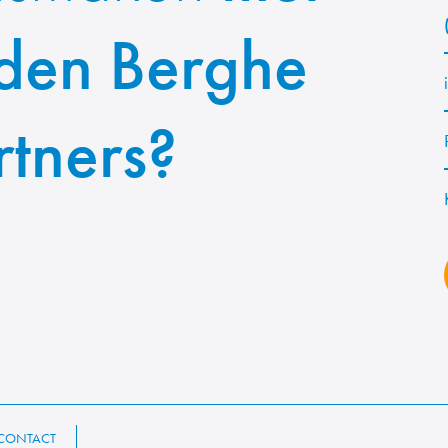
den Berghe
rtners?
CONTACT