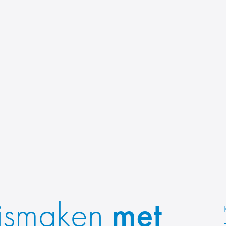
ismaken
met