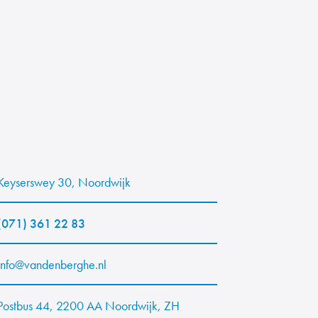
Keyserswey 30, Noordwijk
(071) 361 22 83
info@vandenberghe.nl
Postbus 44, 2200 AA Noordwijk, ZH