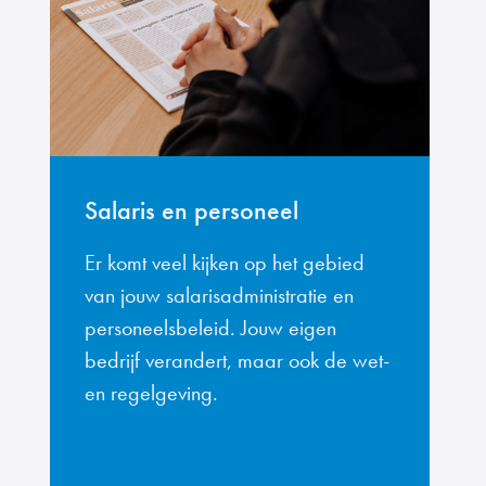
Salaris en personeel
Er komt veel kijken op het gebied
van jouw salarisadministratie en
personeelsbeleid. Jouw eigen
bedrijf verandert, maar ook de wet-
en regelgeving.