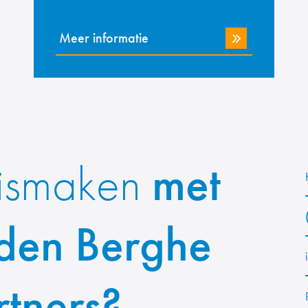
Meer informatie
ismaken
met
den Berghe
rtners?