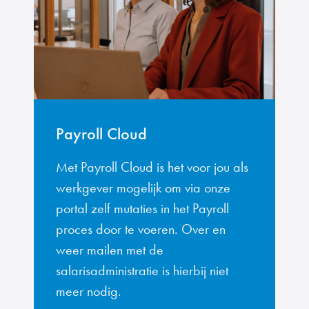
Payroll Cloud
Met Payroll Cloud is het voor jou als
werkgever mogelijk om via onze
portal zelf mutaties in het Payroll
proces door te voeren. Over en
weer mailen met de
salarisadministratie is hierbij niet
meer nodig.