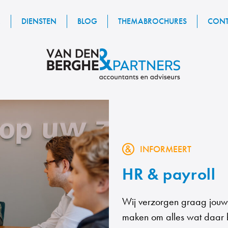
R
DIENSTEN
BLOG
THEMABROCHURES
CONT
INFORMEERT
HR & payroll
Wij verzorgen graag jouw s
maken om alles wat daar b