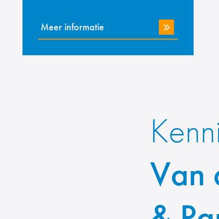
Meer informatie
Kenn
Van 
& Pa