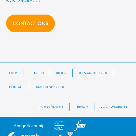
KVK: 28049666
CONTACT ONS
OVER
DIENSTEN
BLOGS
THEMABROCHURES
CONTACT
KLACHTENREGELING
LINKOVERZICHT
PRIVACY
VOORWAARDEN
Aangesloten bij