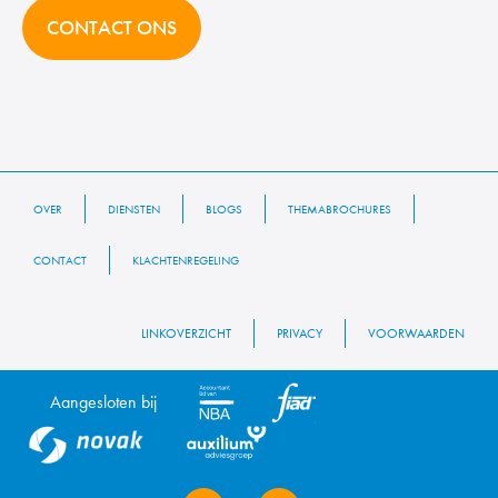
CONTACT ONS
OVER
DIENSTEN
BLOGS
THEMABROCHURES
CONTACT
KLACHTENREGELING
LINKOVERZICHT
PRIVACY
VOORWAARDEN
Aangesloten bij